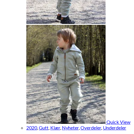
Quick View
2020
,
Gutt
,
Klær
,
Nyheter
,
Overdeler
,
Underdeler