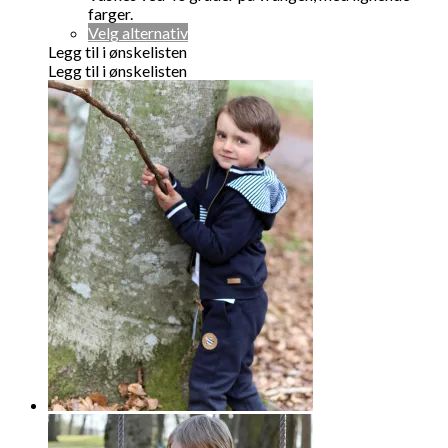
farger.
Dette
Velg alternativ
produktet
Legg til i ønskelisten
har
Legg til i ønskelisten
flere
varianter.
Alternativene
kan
velges
på
produktsiden