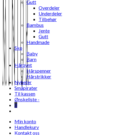
Gutt
Overdeler
Underdeler
Tilbehør
Bambus
Jente
Gutt
Handmade
Sko
Baby
Barn
Hårpynt
Hårspenner
Hårstrikker
Nyheter
Småpirater
Til kassen
Ønskeliste -
0
Toggle
website
Min konto
search
Handlekurv
Kontakt oss