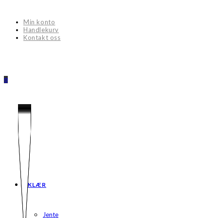
Skip
to
Min konto
content
Handlekurv
Kontakt oss
0
KLÆR
Jente