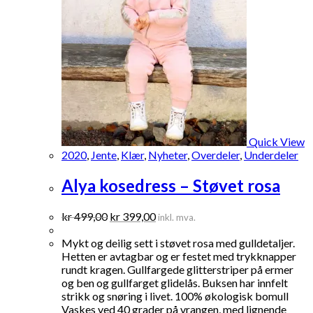
Quick View
2020
,
Jente
,
Klær
,
Nyheter
,
Overdeler
,
Underdeler
Alya kosedress – Støvet rosa
Opprinnelig
Nåværende
kr
499,00
kr
399,00
inkl. mva.
pris
pris
var:
er:
Mykt og deilig sett i støvet rosa med gulldetaljer.
kr 499,00.
kr 399,00.
Hetten er avtagbar og er festet med trykknapper
rundt kragen. Gullfargede glitterstriper på ermer
og ben og gullfarget glidelås. Buksen har innfelt
strikk og snøring i livet. 100% økologisk bomull
Vaskes ved 40 grader på vrangen, med lignende