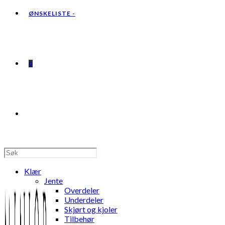
ØNSKELISTE -
0
TOGGLE
WEBSITE
Klær
Jente
Overdeler
Underdeler
Skjørt og kjoler
SEARCH
Tilbehør