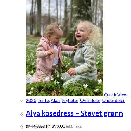
Quick View
2020
,
Jente
,
Klær
,
Nyheter
,
Overdeler
,
Underdeler
Alya kosedress – Støvet grønn
Opprinnelig
Nåværende
kr
499,00
kr
399,00
inkl. mva.