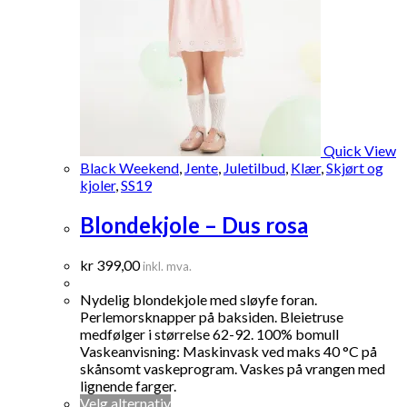
Quick View
Black Weekend
,
Jente
,
Juletilbud
,
Klær
,
Skjørt og
kjoler
,
SS19
Blondekjole – Dus rosa
kr
399,00
inkl. mva.
Nydelig blondekjole med sløyfe foran.
Perlemorsknapper på baksiden. Bleietruse
medfølger i størrelse 62-92. 100% bomull
Vaskeanvisning: Maskinvask ved maks 40 °C på
skånsomt vaskeprogram. Vaskes på vrangen med
lignende farger.
Dette
Velg alternativ