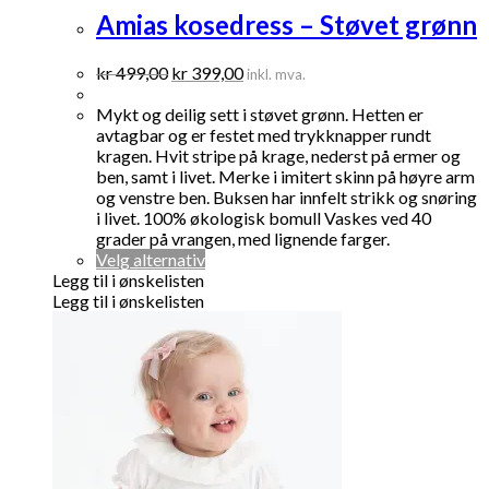
Amias kosedress – Støvet grønn
Opprinnelig
Nåværende
kr
499,00
kr
399,00
inkl. mva.
pris
pris
var:
er:
Mykt og deilig sett i støvet grønn. Hetten er
kr 499,00.
kr 399,00.
avtagbar og er festet med trykknapper rundt
kragen. Hvit stripe på krage, nederst på ermer og
ben, samt i livet. Merke i imitert skinn på høyre arm
og venstre ben. Buksen har innfelt strikk og snøring
i livet. 100% økologisk bomull Vaskes ved 40
grader på vrangen, med lignende farger.
Dette
Velg alternativ
produktet
Legg til i ønskelisten
har
Legg til i ønskelisten
flere
varianter.
Alternativene
kan
velges
på
produktsiden