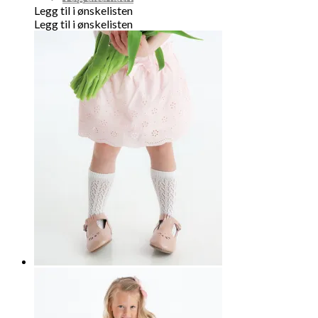
produktet
Legg til i ønskelisten
har
Legg til i ønskelisten
flere
varianter.
Alternativene
kan
velges
på
produktsiden