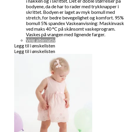
kr 279,00.
kr 150,00.
i nakken og i skrittet. Det er doble størrelser på
bodyene, da de har to rader med trykknapper i
skrittet. Bodyen er laget av myk bomull med
stretch, for bedre bevegelighet og komfort. 95%
bomull 5% spandex Vaskeanvisning: Maskinvask
ved maks 40 °C på skånsomt vaskeprogram.
Vaskes på vrangen med lignende farger.
Dette
Velg alternativ
produktet
Legg til i ønskelisten
har
Legg til i ønskelisten
flere
varianter.
Alternativene
kan
velges
på
produktsiden