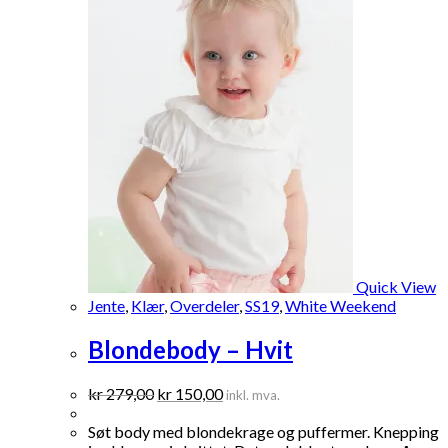
Quick View
Jente
,
Klær
,
Overdeler
,
SS19
,
White Weekend
Blondebody – Hvit
Opprinnelig
Nåværende
kr
279,00
kr
150,00
inkl. mva.
pris
pris
var:
er:
Søt body med blondekrage og puffermer. Knepping