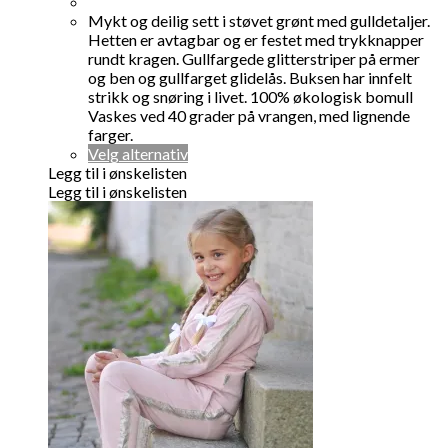
pris
pris
var:
er:
Mykt og deilig sett i støvet grønt med gulldetaljer.
kr 499,00.
kr 399,00.
Hetten er avtagbar og er festet med trykknapper
rundt kragen. Gullfargede glitterstriper på ermer
og ben og gullfarget glidelås. Buksen har innfelt
strikk og snøring i livet. 100% økologisk bomull
Vaskes ved 40 grader på vrangen, med lignende
farger.
Dette
Velg alternativ
produktet
Legg til i ønskelisten
har
Legg til i ønskelisten
flere
varianter.
Alternativene
kan
velges
på
produktsiden