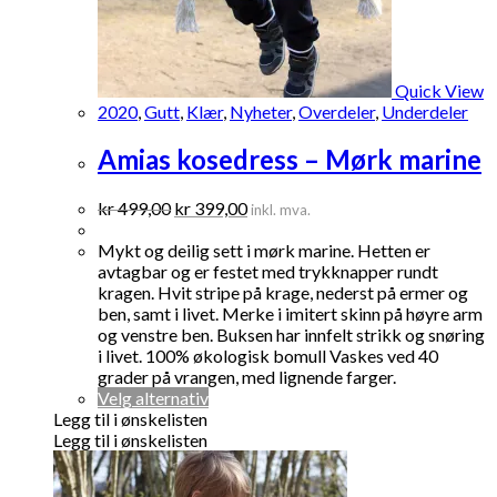
Quick View
2020
,
Gutt
,
Klær
,
Nyheter
,
Overdeler
,
Underdeler
Amias kosedress – Mørk marine
Opprinnelig
Nåværende
kr
499,00
kr
399,00
inkl. mva.
pris
pris
var:
er:
Mykt og deilig sett i mørk marine. Hetten er
kr 499,00.
kr 399,00.
avtagbar og er festet med trykknapper rundt
kragen. Hvit stripe på krage, nederst på ermer og
ben, samt i livet. Merke i imitert skinn på høyre arm
og venstre ben. Buksen har innfelt strikk og snøring
i livet. 100% økologisk bomull Vaskes ved 40
grader på vrangen, med lignende farger.
Dette
Velg alternativ
produktet
Legg til i ønskelisten
har
Legg til i ønskelisten
flere
varianter.