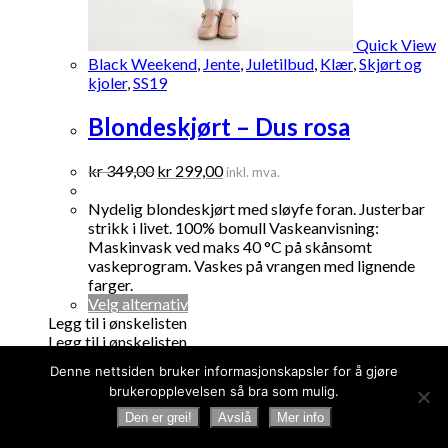
Quick View
Black Weekend
,
Jente
,
Juletilbud
,
Klær
,
Skjørt og
kjoler
,
SS19
Blondeskjørt – Dus rosa
Opprinnelig
Nåværende
kr
349,00
kr
299,00
inkl. mva.
pris
pris
var:
er:
Nydelig blondeskjørt med sløyfe foran. Justerbar
kr 349,00.
kr 299,00.
strikk i livet. 100% bomull Vaskeanvisning:
Maskinvask ved maks 40 °C på skånsomt
vaskeprogram. Vaskes på vrangen med lignende
farger.
Dette
Velg alternativ
produktet
Legg til i ønskelisten
har
Legg til i ønskelisten
flere
Denne nettsiden bruker informasjonskapsler for å gjøre
varianter.
brukeropplevelsen så bra som mulig.
Alternativene
kan
Den er grei!
Avslå
Mer info
velges