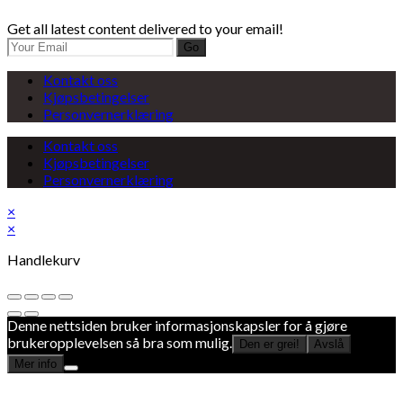
Get all latest content delivered to your email!
Go
Kontakt oss
Kjøpsbetingelser
Personvernerklæring
Kontakt oss
Kjøpsbetingelser
Personvernerklæring
×
×
Handlekurv
Denne nettsiden bruker informasjonskapsler for å gjøre
brukeropplevelsen så bra som mulig.
Den er grei!
Avslå
Mer info