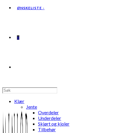
ØNSKELISTE -
0
TOGGLE
WEBSITE
Klær
Jente
Overdeler
Underdeler
Skjørt og kjoler
SEARCH
Tilbehør