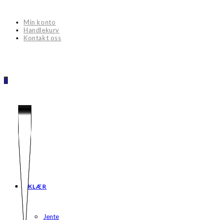
Skip
to
Min konto
content
Handlekurv
Kontakt oss
0
KLÆR
Jente