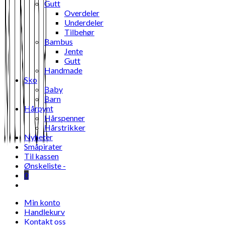
Gutt
Overdeler
Underdeler
Tilbehør
Bambus
Jente
Gutt
Handmade
Sko
Baby
Barn
Hårpynt
Hårspenner
Hårstrikker
Nyheter
Småpirater
Til kassen
Ønskeliste -
0
Toggle
website
Min konto
search
Handlekurv
Kontakt oss