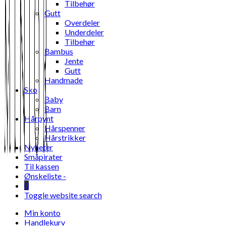
Tilbehør
Gutt
Overdeler
Underdeler
Tilbehør
Bambus
Jente
Gutt
Handmade
Sko
Baby
Barn
Hårpynt
Hårspenner
Hårstrikker
Nyheter
Småpirater
Til kassen
Ønskeliste -
0
Toggle website search
Min konto
Handlekurv