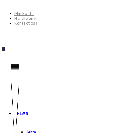
Skip
to
Min konto
content
Handlekurv
Kontakt oss
0
KLÆR
Jente