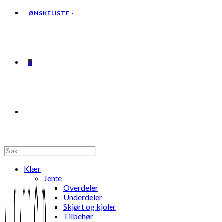
ØNSKELISTE -
0
TOGGLE
WEBSITE
Klær
Jente
Overdeler
Underdeler
Skjørt og kjoler
SEARCH
Tilbehør