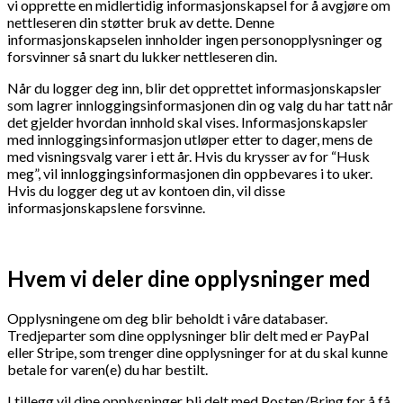
vi opprette en midlertidig informasjonskapsel for å avgjøre om
nettleseren din støtter bruk av dette. Denne
informasjonskapselen innholder ingen personopplysninger og
forsvinner så snart du lukker nettleseren din.
Når du logger deg inn, blir det opprettet informasjonskapsler
som lagrer innloggingsinformasjonen din og valg du har tatt når
det gjelder hvordan innhold skal vises. Informasjonskapsler
med innloggingsinformasjon utløper etter to dager, mens de
med visningsvalg varer i ett år. Hvis du krysser av for “Husk
meg”, vil innloggingsinformasjonen din oppbevares i to uker.
Hvis du logger deg ut av kontoen din, vil disse
informasjonskapslene forsvinne.
Hvem vi deler dine opplysninger med
Opplysningene om deg blir beholdt i våre databaser.
Tredjeparter som dine opplysninger blir delt med er PayPal
eller Stripe, som trenger dine opplysninger for at du skal kunne
betale for varen(e) du har bestilt.
I tillegg vil dine opplysninger bli delt med Posten/Bring for å få