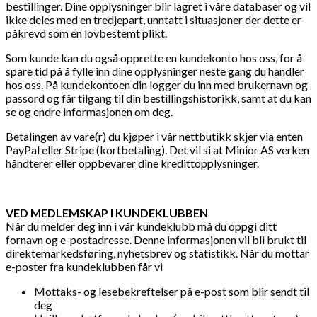
bestillinger. Dine opplysninger blir lagret i våre databaser og vil
ikke deles med en tredjepart, unntatt i situasjoner der dette er
påkrevd som en lovbestemt plikt.
Som kunde kan du også opprette en kundekonto hos oss, for å
spare tid på å fylle inn dine opplysninger neste gang du handler
hos oss. På kundekontoen din logger du inn med brukernavn og
passord og får tilgang til din bestillingshistorikk, samt at du kan
se og endre informasjonen om deg.
Betalingen av vare(r) du kjøper i vår nettbutikk skjer via enten
PayPal eller Stripe (kortbetaling). Det vil si at Minior AS verken
håndterer eller oppbevarer dine kredittopplysninger.
VED MEDLEMSKAP I KUNDEKLUBBEN
Når du melder deg inn i vår kundeklubb må du oppgi ditt
fornavn og e-postadresse. Denne informasjonen vil bli brukt til
direktemarkedsføring, nyhetsbrev og statistikk. Når du mottar
e-poster fra kundeklubben får vi
Mottaks- og lesebekreftelser på e-post som blir sendt til
deg