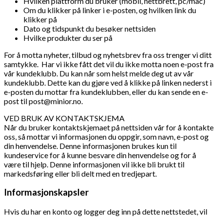
Hvilken plattform du bruker (mobil, nettbrett, pc/mac)
Om du klikker på linker i e-posten, og hvilken link du
klikker på
Dato og tidspunkt du besøker nettsiden
Hvilke produkter du ser på
For å motta nyheter, tilbud og nyhetsbrev fra oss trenger vi ditt
samtykke. Har vi ikke fått det vil du ikke motta noen e-post fra
vår kundeklubb. Du kan når som helst melde deg ut av vår
kundeklubb. Dette kan du gjøre ved å klikke på linken nederst i
e-posten du mottar fra kundeklubben, eller du kan sende en e-
post til post@minior.no.
VED BRUK AV KONTAKTSKJEMA
Når du bruker kontaktskjemaet på nettsiden vår for å kontakte
oss, så mottar vi informasjonen du oppgir, som navn, e-post og
din henvendelse. Denne informasjonen brukes kun til
kundeservice for å kunne besvare din henvendelse og for å
være til hjelp. Denne informasjonen vil ikke bli brukt til
markedsføring eller bli delt med en tredjepart.
Informasjonskapsler
Hvis du har en konto og logger deg inn på dette nettstedet, vil