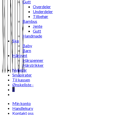
Gutt
Overdeler
Underdeler
Tilbehør
Bambus
Jente
Gutt
Handmade
Sko
Baby
Barn
Hårpynt
Hårspenner
Hårstrikker
Nyheter
Småpirater
Til kassen
Ønskeliste -
0
Toggle
website
Min konto
search
Handlekurv
Kontakt oss