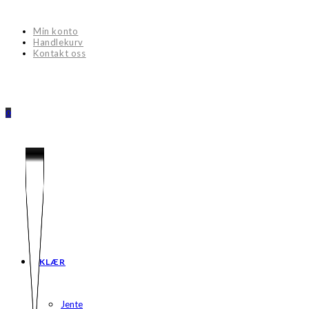
Skip
to
Min konto
content
Handlekurv
Kontakt oss
0
KLÆR
Jente