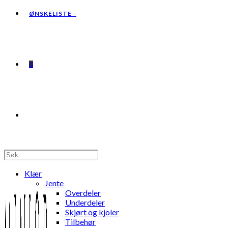
ØNSKELISTE -
0
TOGGLE
WEBSITE
Klær
Jente
Overdeler
Underdeler
Skjørt og kjoler
SEARCH
Tilbehør