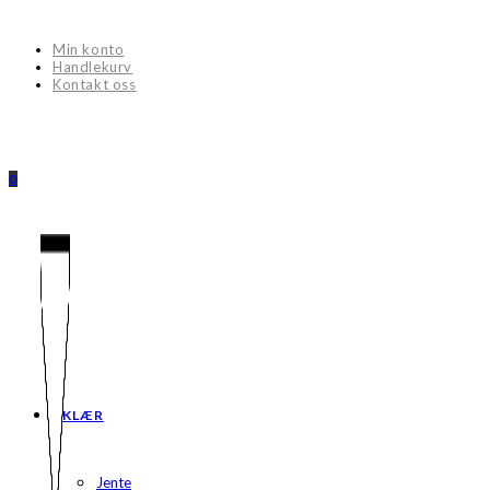
Skip
to
Min konto
content
Handlekurv
Kontakt oss
0
KLÆR
Jente