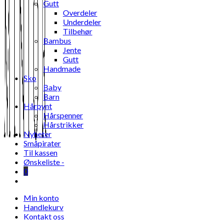
Gutt
Overdeler
Underdeler
Tilbehør
Bambus
Jente
Gutt
Handmade
Sko
Baby
Barn
Hårpynt
Hårspenner
Hårstrikker
Nyheter
Småpirater
Til kassen
Ønskeliste -
0
Toggle
website
Min konto
search
Handlekurv
Kontakt oss