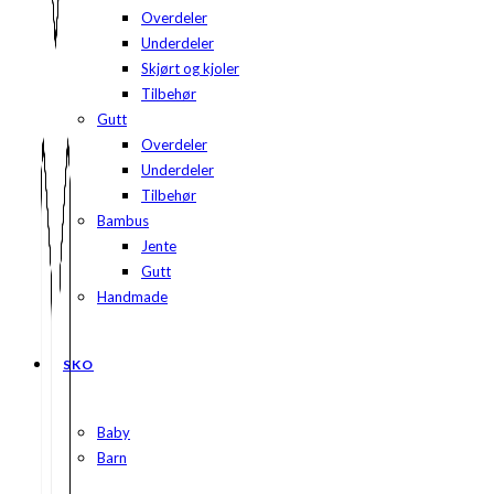
Overdeler
Underdeler
Skjørt og kjoler
Tilbehør
Gutt
Overdeler
Underdeler
Tilbehør
Bambus
Jente
Gutt
Handmade
SKO
Baby
Barn