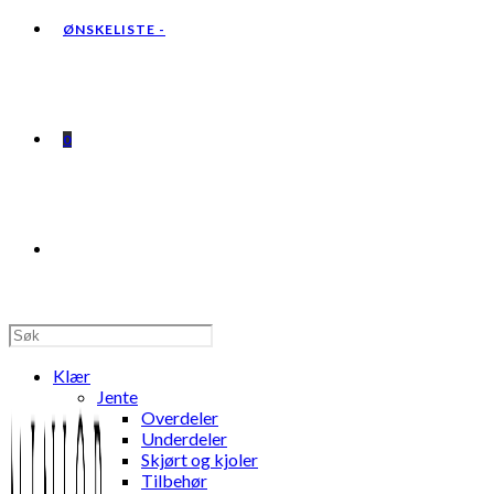
ØNSKELISTE -
0
TOGGLE
WEBSITE
Klær
Jente
Overdeler
Underdeler
Skjørt og kjoler
SEARCH
Tilbehør