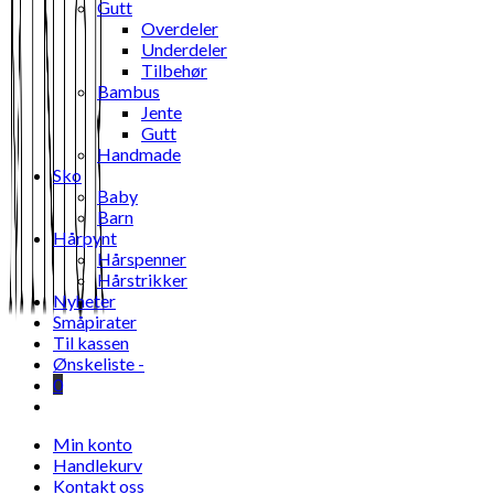
Gutt
Overdeler
Underdeler
Tilbehør
Bambus
Jente
Gutt
Handmade
Sko
Baby
Barn
Hårpynt
Hårspenner
Hårstrikker
Nyheter
Småpirater
Til kassen
Ønskeliste -
0
Toggle
website
Min konto
search
Handlekurv
Kontakt oss