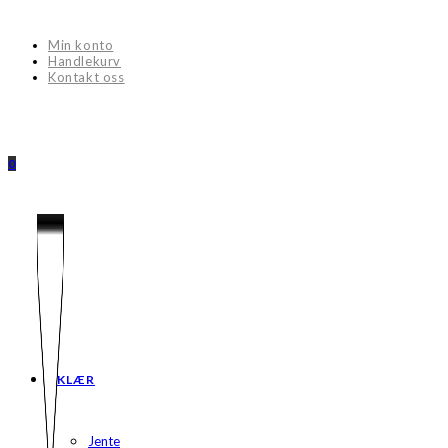
Skip
to
Min konto
content
Handlekurv
Kontakt oss
0
KLÆR
Jente