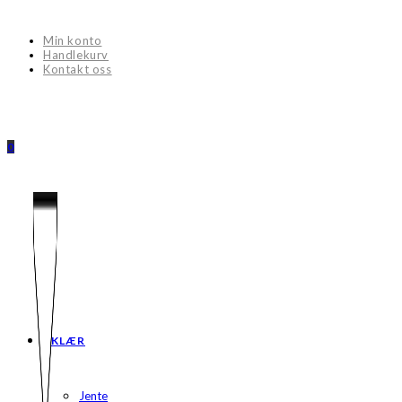
Skip
to
Min konto
content
Handlekurv
Kontakt oss
0
KLÆR
Jente