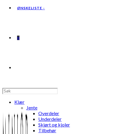
ØNSKELISTE -
0
TOGGLE
WEBSITE
Klær
Jente
Overdeler
Underdeler
Skjørt og kjoler
SEARCH
Tilbehør