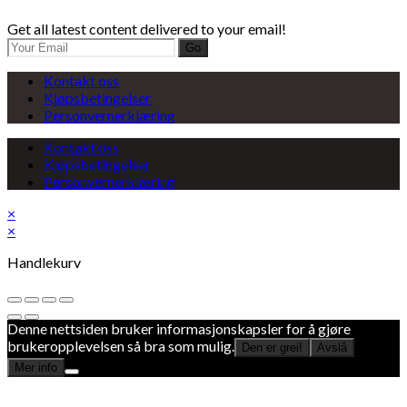
Get all latest content delivered to your email!
Go
Kontakt oss
Kjøpsbetingelser
Personvernerklæring
Kontakt oss
Kjøpsbetingelser
Personvernerklæring
×
×
Handlekurv
Denne nettsiden bruker informasjonskapsler for å gjøre
brukeropplevelsen så bra som mulig.
Den er grei!
Avslå
Mer info