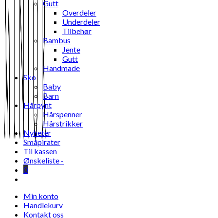
Gutt
Overdeler
Underdeler
Tilbehør
Bambus
Jente
Gutt
Handmade
Sko
Baby
Barn
Hårpynt
Hårspenner
Hårstrikker
Nyheter
Småpirater
Til kassen
Ønskeliste -
0
Toggle
website
Min konto
search
Handlekurv
Kontakt oss