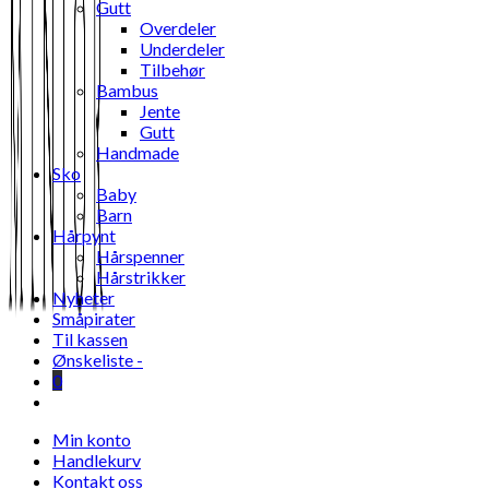
Gutt
Overdeler
Underdeler
Tilbehør
Bambus
Jente
Gutt
Handmade
Sko
Baby
Barn
Hårpynt
Hårspenner
Hårstrikker
Nyheter
Småpirater
Til kassen
Ønskeliste -
0
Toggle
website
Min konto
search
Handlekurv
Kontakt oss