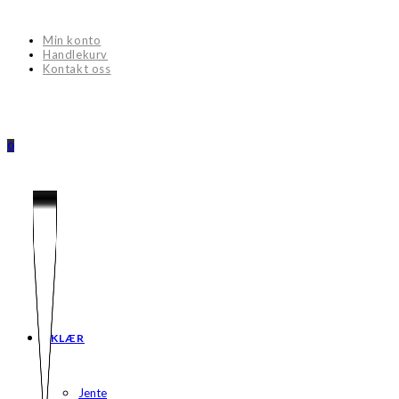
Skip
to
Min konto
content
Handlekurv
Kontakt oss
0
KLÆR
Jente