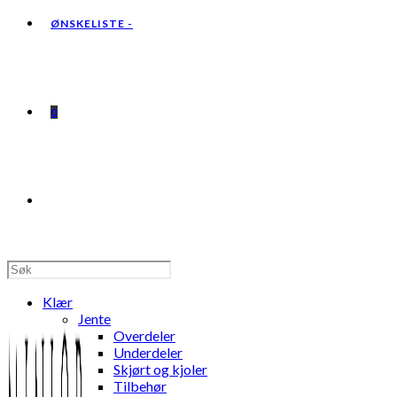
ØNSKELISTE -
0
TOGGLE
WEBSITE
Klær
Jente
Overdeler
Underdeler
Skjørt og kjoler
SEARCH
Tilbehør