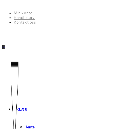
Skip
to
Min konto
content
Handlekurv
Kontakt oss
0
KLÆR
Jente