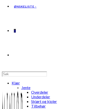
ØNSKELISTE -
0
TOGGLE
WEBSITE
Klær
Jente
Overdeler
Underdeler
Skjørt og kjoler
SEARCH
Tilbehør