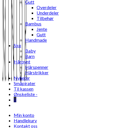
Gutt
Overdeler
Underdeler
Tilbehør
Bambus
Jente
Gutt
Handmade
Sko
Baby
Barn
Hårpynt
Hårspenner
Hårstrikker
Nyheter
Småpirater
Til kassen
Ønskeliste -
0
Toggle
website
Min konto
search
Handlekurv
Kontakt oss