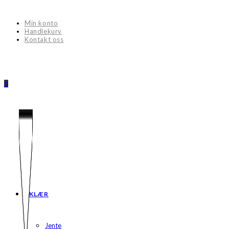
Skip
to
Min konto
content
Handlekurv
Kontakt oss
0
KLÆR
Jente