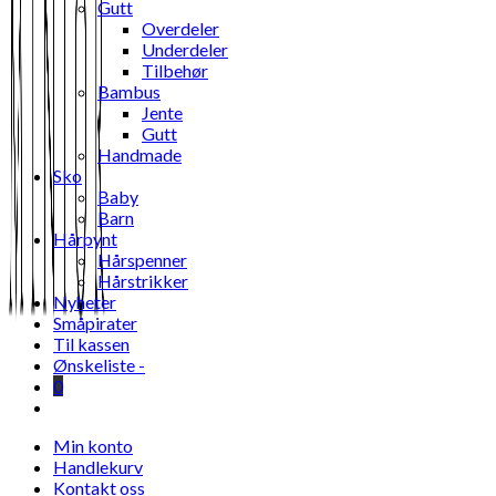
Gutt
Overdeler
Underdeler
Tilbehør
Bambus
Jente
Gutt
Handmade
Sko
Baby
Barn
Hårpynt
Hårspenner
Hårstrikker
Nyheter
Småpirater
Til kassen
Ønskeliste -
0
Toggle
website
Min konto
search
Handlekurv
Kontakt oss