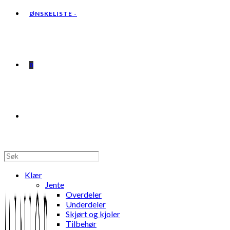
ØNSKELISTE -
0
TOGGLE
WEBSITE
Klær
Jente
Overdeler
Underdeler
Skjørt og kjoler
SEARCH
Tilbehør