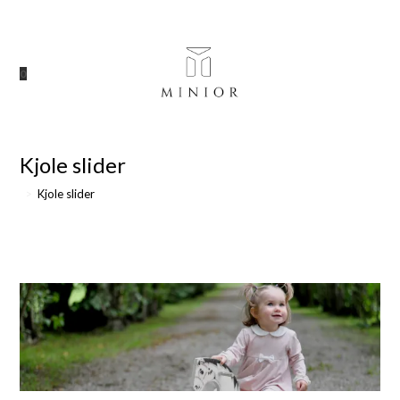
Skip
to
content
0
Kjole slider
>
Kjole slider