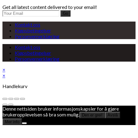
Get all latest content delivered to your email!
Go
Kontakt oss
Kjøpsbetingelser
Personvernerklæring
Kontakt oss
Kjøpsbetingelser
Personvernerklæring
×
×
Handlekurv
Denne nettsiden bruker informasjonskapsler for å gjøre
brukeropplevelsen så bra som mulig.
Den er grei!
Avslå
Mer info