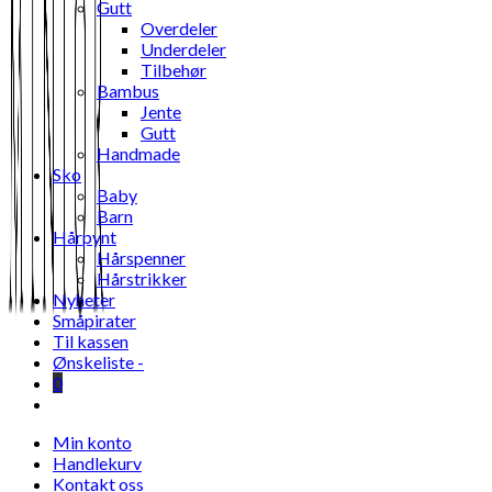
Gutt
Overdeler
Underdeler
Tilbehør
Bambus
Jente
Gutt
Handmade
Sko
Baby
Barn
Hårpynt
Hårspenner
Hårstrikker
Nyheter
Småpirater
Til kassen
Ønskeliste -
0
Toggle
website
Min konto
search
Handlekurv
Kontakt oss