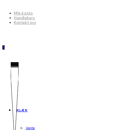
Skip
to
Min konto
content
Handlekurv
Kontakt oss
0
KLÆR
Jente