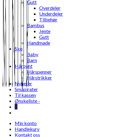
Gutt
Overdeler
Underdeler
Tilbehør
Bambus
Jente
Gutt
Handmade
Sko
Baby
Barn
Hårpynt
Hårspenner
Hårstrikker
Nyheter
Småpirater
Til kassen
Ønskeliste -
0
Toggle
website
Min konto
search
Handlekurv
Kontakt oss