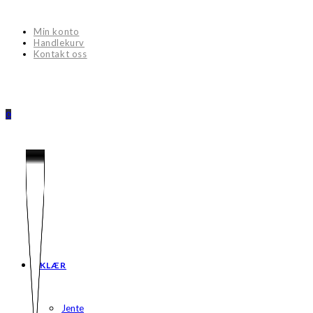
Skip
to
Min konto
content
Handlekurv
Kontakt oss
0
KLÆR
Jente