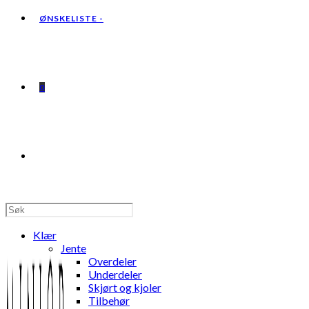
ØNSKELISTE -
0
TOGGLE
WEBSITE
Klær
Jente
Overdeler
Underdeler
Skjørt og kjoler
SEARCH
Tilbehør