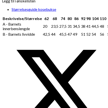
Legg til i ønskelisten
Størrelsesguide kosebukse
Beskrivelse/Størrelse
62
68
74
80
86
92
98
104
110
A - Barnets
20
23,5
27,5
31
34,5
38
41
44,5
48
innerbenslengde
B - Barnets livvidde
42,5
44
45,5
47
49
51
52
54
56
Opens
in
a
new
window