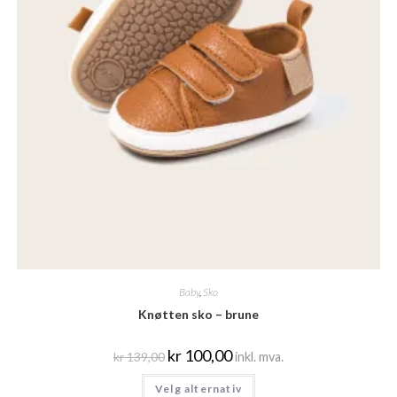
Baby
,
Sko
Knøtten sko – brune
kr
100,00
kr
139,00
inkl. mva.
Velg alternativ