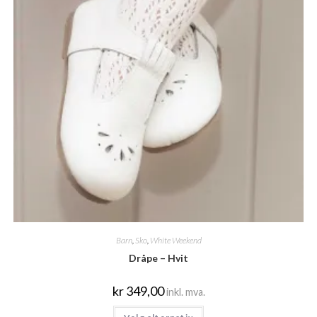
Barn
,
Sko
,
White Weekend
Dråpe – Hvit
kr
349,00
inkl. mva.