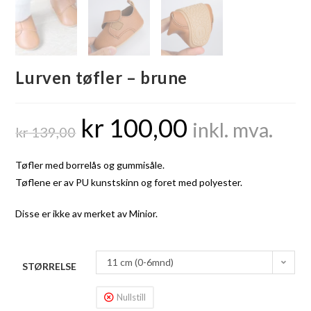
Lurven tøfler – brune
kr
100,00
inkl. mva.
kr
139,00
Tøfler med borrelås og gummisåle.
Tøflene er av PU kunstskinn og foret med polyester.
Disse er ikke av merket av Minior.
11 cm (0-6mnd)
STØRRELSE
Nullstill