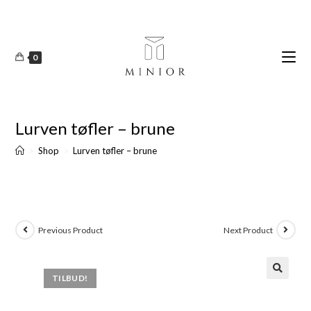
0
Lurven tøfler – brune
>
Shop
>
Lurven tøfler – brune
Previous Product
Next Product
TILBUD!
🔍