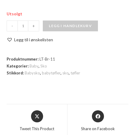
Utsolgt
-
+
LEGG I HANDLEKURV
Legg til i ønskelisten
Produktnummer:
LT-Br-11
Kategorier:
Baby
,
Sko
Stikkord:
Babysko
,
babytøfler
,
sko
,
tøfler
Tweet This Product
Share on Facebook