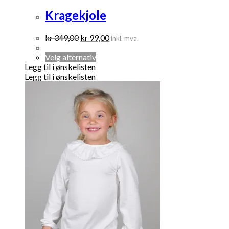
Kragekjole
Opprinnelig
Nåværende
kr
349,00
kr
99,00
inkl. mva.
pris
pris
var:
Dette
er:
Velg alternativ
kr 349,00.
produktet
kr 99,00.
Legg til i ønskelisten
har
Legg til i ønskelisten
flere
varianter.
Alternativene
kan
velges
på
produktsiden