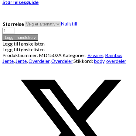
Størrelsesguide
Nullstill
Størrelse
Rysjebody
-
Legg i handlekurv
Støvet
Legg til i ønskelisten
rosa
Legg til i ønskelisten
(B-
Produktnummer:
MD1502A
Kategorier:
B-varer
,
Bambus
,
vare)
Jente
,
Jente
,
Overdeler
,
Overdeler
Stikkord:
body
,
overdeler
antall
Opens
in
a
new
window