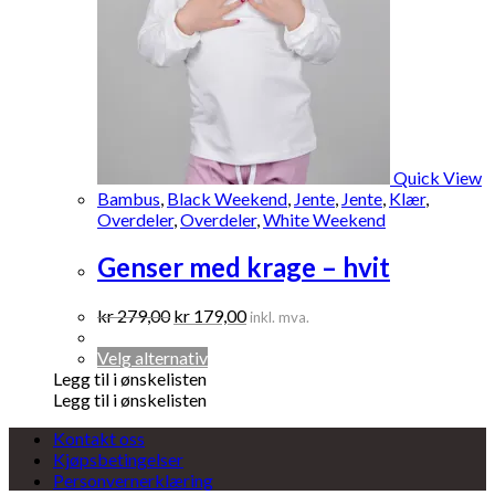
Quick View
Bambus
,
Black Weekend
,
Jente
,
Jente
,
Klær
,
Overdeler
,
Overdeler
,
White Weekend
Genser med krage – hvit
Opprinnelig
Nåværende
kr
279,00
kr
179,00
inkl. mva.
pris
pris
var:
Dette
er:
Velg alternativ
kr 279,00.
produktet
kr 179,00.
Legg til i ønskelisten
har
Legg til i ønskelisten
flere
Kontakt oss
varianter.
Kjøpsbetingelser
Alternativene
Personvernerklæring
kan