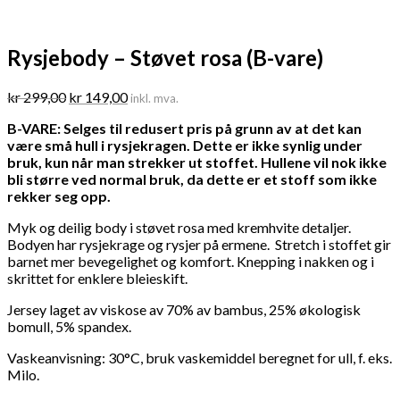
Rysjebody – Støvet rosa (B-vare)
Opprinnelig
Nåværende
kr
299,00
kr
149,00
inkl. mva.
pris
pris
B-VARE: Selges til redusert pris på grunn av at det kan
var:
er:
være små hull i rysjekragen. Dette er ikke synlig under
kr 299,00.
kr 149,00.
bruk, kun når man strekker ut stoffet. Hullene vil nok ikke
bli større ved normal bruk, da dette er et stoff som ikke
rekker seg opp.
Myk og deilig body i støvet rosa med kremhvite detaljer.
Bodyen har rysjekrage og rysjer på ermene. Stretch i stoffet gir
barnet mer bevegelighet og komfort. Knepping i nakken og i
skrittet for enklere bleieskift.
Jersey laget av viskose av 70% av bambus, 25% økologisk
bomull, 5% spandex.
Vaskeanvisning: 30°C, bruk vaskemiddel beregnet for ull, f. eks.
Milo.