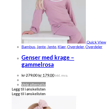
Quick View
Bambus
,
Jente
,
Jente
,
Klær
,
Overdeler
,
Overdeler
Genser med krage –
gammelrosa
Opprinnelig
Nåværende
kr
279,00
kr
179,00
inkl. mva.
pris
pris
var:
Dette
er:
Velg alternativ
kr 279,00.
produktet
kr 179,00.
Legg til i ønskelisten
har
Legg til i ønskelisten
flere
varianter.
Alternativene