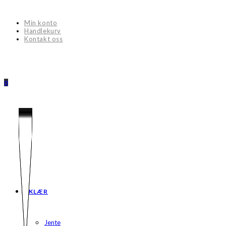
Skip
to
Min konto
content
Handlekurv
Kontakt oss
0
KLÆR
Jente