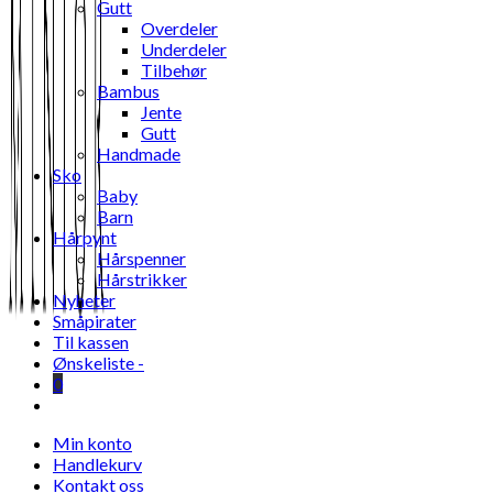
Gutt
Overdeler
Underdeler
Tilbehør
Bambus
Jente
Gutt
Handmade
Sko
Baby
Barn
Hårpynt
Hårspenner
Hårstrikker
Nyheter
Småpirater
Til kassen
Ønskeliste -
0
Toggle
website
Min konto
search
Handlekurv
Kontakt oss