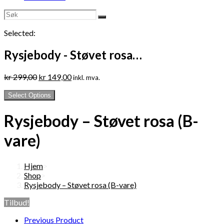
Selected:
Rysjebody - Støvet rosa…
Opprinnelig
Nåværende
kr
299,00
kr
149,00
inkl. mva.
pris
pris
var:
er:
Select Options
kr 299,00.
kr 149,00.
Rysjebody – Støvet rosa (B-
vare)
Hjem
>
Shop
>
Rysjebody – Støvet rosa (B-vare)
Tilbud!
Previous Product